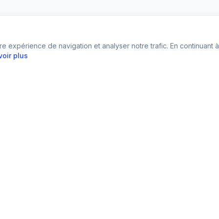
re expérience de navigation et analyser notre trafic. En continuant à u
voir plus
Entreprise
ofesseur
À propos de nous
Programme d'affiliation
arche
FAQ