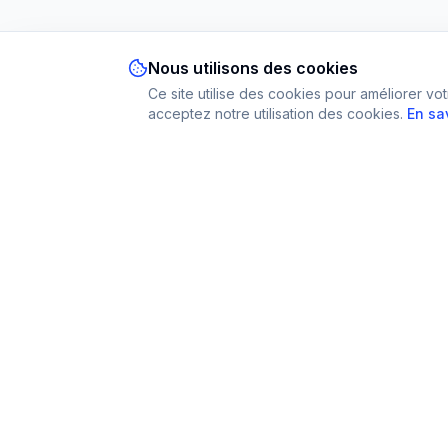
Nous utilisons des cookies
Ce site utilise des cookies pour améliorer vot
acceptez notre utilisation des cookies.
En sa
Imparami
Plateforme
PARKER
Trouver un pr
Learn languages, subjects & skills worldwide
Devenir tuteur
Comment ça m