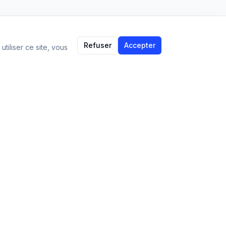
Refuser
Accepter
tiliser ce site, vous
Language:
FR
Support
Contact
support@imparami.com
Politique de confidentialité