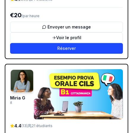
€
20
/
par heure
Envoyer un message
Voir le profil
Réserver
Miria G
it
4.4
(
13
)
21
étudiants