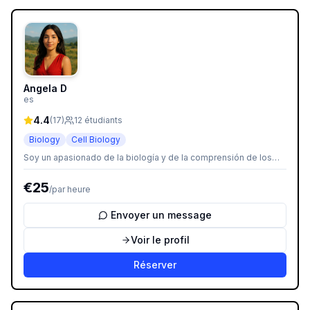
Angela D
es
4.4
(
17
)
12
étudiants
Biology
Cell Biology
Soy un apasionado de la biología y de la comprensión de los
procesos que hacen posible la vida. Me encanta explicar
conceptos complejos de manera sencilla y práctica, ayudando a
€
25
/
par heure
cada estudiante a avanzar a su propio ritmo. Mi objetivo es que
aprendas biología de forma clara, útil y motivadora.
Envoyer un message
Voir le profil
Réserver