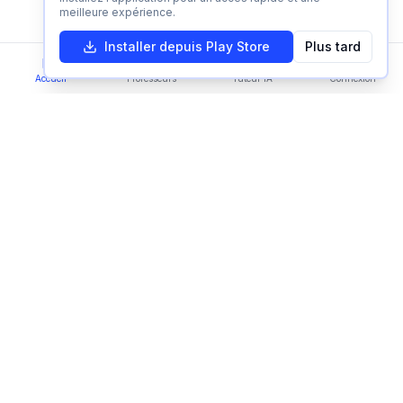
Refuser
Accepter
meilleure expérience.
Installer depuis Play Store
Plus tard
Accueil
Professeurs
Tuteur IA
Connexion
Language:
FR
Imparami
PARKER
Learn languages, subjects & skills worldwide
Plateforme
Trouver un professeur