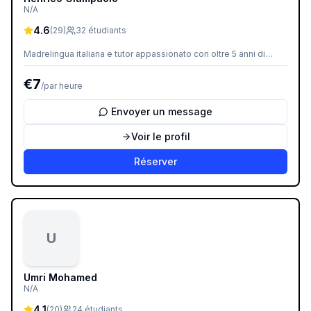
N/A
4.6
(
29
)
32
étudiants
Madrelingua italiana e tutor appassionato con oltre 5 anni di
esperienza. Il mio stile d’insegnamento è dinamico e centrato
sullo studente, con un focus sulla conversazione pratica, gli
€
7
/
par heure
aspetti culturali e lo sviluppo della fiducia in sé fin dalla prima
lezione. Che tu sia un principiante assoluto, ti stia preparando
per un viaggio o punti alla fluidità, personalizzo ogni lezione per
Envoyer un message
rendere l’apprendimento dell’italiano efficace, coinvolgente e
piacevole. Parliamo italiano!
Voir le profil
Réserver
U
Umri Mohamed
N/A
4.1
(
20
)
24
étudiants