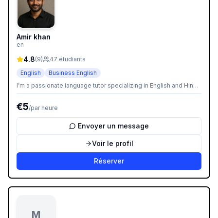
Amir khan
en
4.8
(
9
)
47
étudiants
English
Business English
I’m a passionate language tutor specializing in English and Hindi.
With a warm and structured approach, I help learners of all levels
build confidence and fluency—whether for academic goals,
€
5
/
par heure
professional needs, or personal growth. My lessons are
interactive, tailored to each student’s pace, and designed to
make learning enjoyable and effective.
Envoyer un message
Voir le profil
Réserver
M