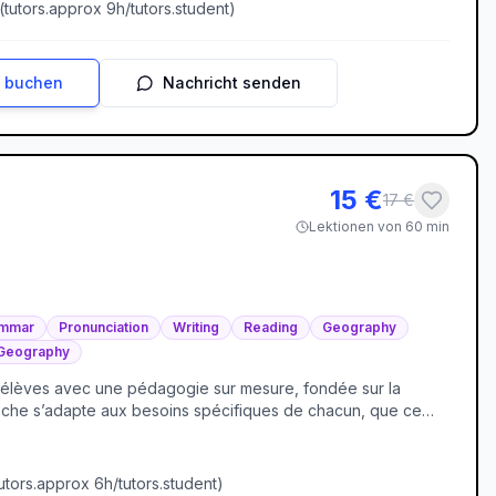
(
tutors.approx
9
h/
tutors.student
)
n buchen
Nachricht senden
15
€
17
€
Lektionen von 60 min
mmar
Pronunciation
Writing
Reading
Geography
 Geography
 élèves avec une pédagogie sur mesure, fondée sur la
proche s’adapte aux besoins spécifiques de chacun, que ce
athématiques. J’aime transformer les difficultés en leviers
ncrets et des exemples visuels. Mon objectif : rendre chaque
ue l’élève progresse avec autonomie et plaisir.
utors.approx
6
h/
tutors.student
)