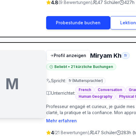
4.8
(
9
Bewertungen
)
47
Schüler
427
h 
Probestunde buchen
Lektio
Miryam Kh
Profil anzeigen
fr
Beliebt
•
21
kürzliche Buchungen
M
Spricht
:
fr
(Muttersprachler)
French
Conversation
Gra
Unterrichtet
:
Human Geography
Physical
Professeur engagé et curieux, je guide mes
clarté, la pratique et la confiance. Mon ap
soit en français, en design graphique ou en m
Mehr erfahren
d’apprentissage, en proposant des outils co
notion accessible, utile et motivante, pour q
4
(
21
Bewertungen
)
47
Schüler
283
h (
t