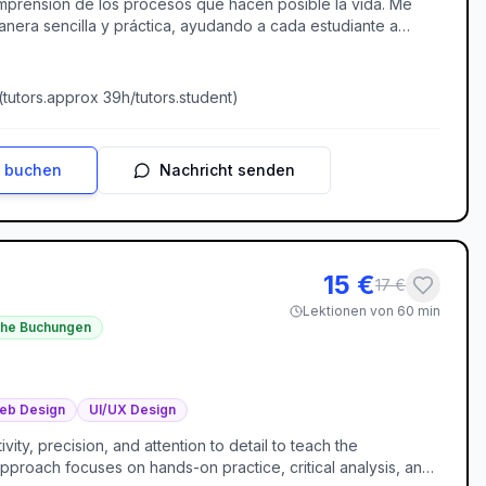
omprensión de los procesos que hacen posible la vida. Me
nera sencilla y práctica, ayudando a cada estudiante a
 aprendas biología de forma clara, útil y motivadora.
(
tutors.approx
39
h/
tutors.student
)
n buchen
Nachricht senden
15
€
17
€
Lektionen von 60 min
che Buchungen
eb Design
UI/UX Design
ity, precision, and attention to detail to teach the
pproach focuses on hands-on practice, critical analysis, and