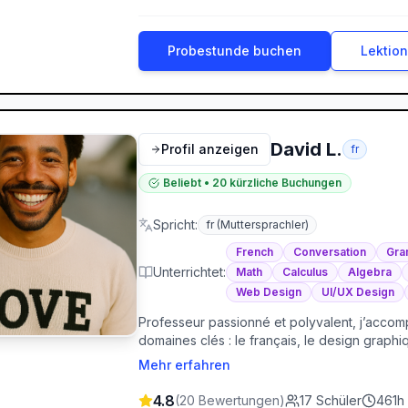
Probestunde buchen
Lektio
David L.
Profil anzeigen
fr
Beliebt
•
20
kürzliche Buchungen
Spricht
:
fr
(Muttersprachler)
French
Conversation
Gra
Unterrichtet
:
Math
Calculus
Algebra
Web Design
UI/UX Design
Professeur passionné et polyvalent, j’acco
domaines clés : le français, le design graph
pratique et la mise en confiance, que ce soit
Mehr erfahren
résoudre des problèmes mathématiques. Je c
cours est construit autour de vos objectifs 
4.8
(
20
Bewertungen
)
17
Schüler
461
h 