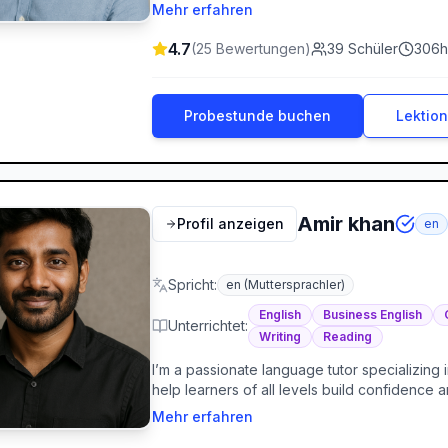
the development of a personal style. I guide
Mehr erfahren
Illustrator, Figma…) and understanding the aes
4.7
(
25
Bewertungen
)
39
Schüler
306
h
Probestunde buchen
Lektio
Amir khan
Profil anzeigen
en
Spricht
:
en
(Muttersprachler)
English
Business English
Unterrichtet
:
Writing
Reading
I’m a passionate language tutor specializing 
help learners of all levels build confidenc
needs, or personal growth. My lessons are in
Mehr erfahren
make learning enjoyable and effective.