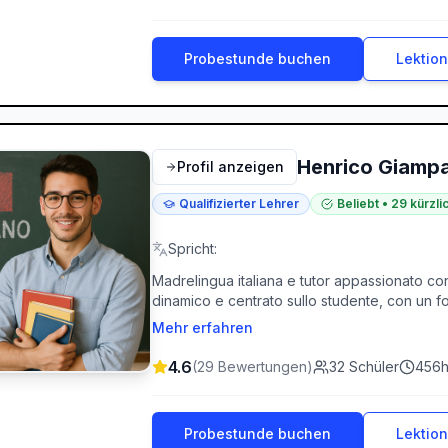
motivant !
Probestunde buchen
Lektio
Henrico Giamp
Profil anzeigen
Qualifizierter Lehrer
Beliebt
•
29
kürzl
Spricht
:
Madrelingua italiana e tutor appassionato con
dinamico e centrato sullo studente, con un foc
sviluppo della fiducia in sé fin dalla prima le
Mehr erfahren
per un viaggio o punti alla fluidità, personal
efficace, coinvolgente e piacevole. Parliamo 
4.6
(
29
Bewertungen
)
32
Schüler
456
h
Probestunde buchen
Lektio