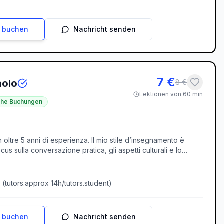
n buchen
Nachricht senden
7
€
aolo
8
€
Lektionen von 60 min
iche Buchungen
 oltre 5 anni di esperienza. Il mio stile d’insegnamento è
us sulla conversazione pratica, gli aspetti culturali e lo
zione. Che tu sia un principiante assoluto, ti stia preparando
izzo ogni lezione per rendere l’apprendimento dell’italiano
italiano!
 (
tutors.approx
14
h/
tutors.student
)
n buchen
Nachricht senden