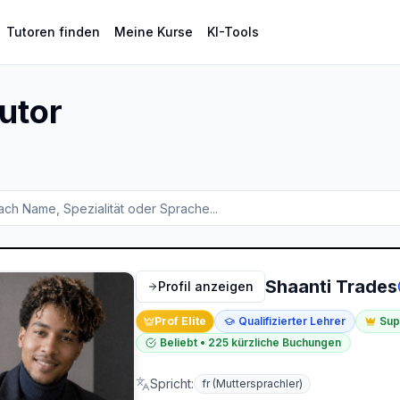
Tutoren finden
Meine Kurse
KI-Tools
utor
Shaanti Trades
Profil anzeigen
Prof Elite
Qualifizierter Lehrer
Sup
Beliebt
•
225
kürzliche Buchungen
Spricht
:
fr
(Muttersprachler)