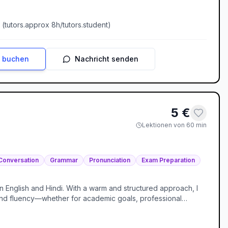
 each student in mastering essential tools (Photoshop,
thetic principles that make a real impact.
 (
tutors.approx
8
h/
tutors.student
)
n buchen
Nachricht senden
5
€
Lektionen von 60 min
Conversation
Grammar
Pronunciation
Exam Preparation
in English and Hindi. With a warm and structured approach, I
e and fluency—whether for academic goals, professional
teractive, tailored to each student’s pace, and designed to