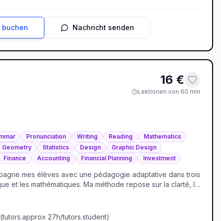
n buchen
Nachricht senden
16
€
Lektionen von 60 min
mmar
Pronunciation
Writing
Reading
Mathematics
Geometry
Statistics
Design
Graphic Design
Finance
Accounting
Financial Planning
Investment
mpagne mes élèves avec une pédagogie adaptative dans trois
ique et les mathématiques. Ma méthode repose sur la clarté, la
 pour maîtriser une langue, développer un projet créatif ou
rois en un apprentissage actif et personnalisé, où chaque
spécifiques. Ensemble, rendons le savoir accessible et
(
tutors.approx
27
h/
tutors.student
)