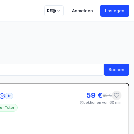
Anmelden
Loslegen
DE
Suchen
59
€
65
€
fr
Lektionen von 60 min
er Tutor