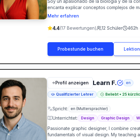
Soy un apasionado de la biología y de la c
encanta explicar conceptos complejos de ma
avanzar a su propio ritmo. Mi objetivo es que
Mehr erfahren
4.4
(
17
Bewertungen
)
12
Schüler
462
h 
Probestunde buchen
Lektio
Learn F.
Profil anzeigen
en
Qualifizierter Lehrer
Beliebt
•
25
kürzli
Spricht
:
en
(Muttersprachler)
Unterrichtet
:
Design
Graphic Design
W
Passionate graphic designer, I combine creativ
fundamentals of visual design. My teaching a