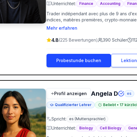
Unterrichtet
:
Finance
Accounting
Finan
Trader indépendant avec plus de 9 ans d’expér
indices, matières premières, crypto-monnaie
classiques (overtrading, mauvaise gestion du
Mehr erfahren
solide, réaliste et centrée sur la compréhen
travers le monde, grâce à ma formation Mas
4.8
(
225
Bewertungen
)
390
Schüler
11
repose sur le Price Action, la gestion du risq
Probestunde buchen
Lektio
Angela D
Profil anzeigen
es
Qualifizierter Lehrer
Beliebt
•
17
kürzli
Spricht
:
es
(Muttersprachler)
Unterrichtet
:
Biology
Cell Biology
Gene