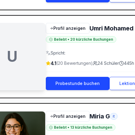
Umri Mohamed
Profil anzeigen
Beliebt
•
20
kürzliche Buchungen
U
Spricht
:
4.1
(
20
Bewertungen
)
24
Schüler
445
h
Probestunde buchen
Lektio
Miria G
Profil anzeigen
it
Beliebt
•
13
kürzliche Buchungen