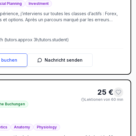
cial Planning
Investment
ience, j’interviens sur toutes les classes d’actifs : Forex,
s et options. Après un parcours marqué par les erreurs
 risque, manque de discipline), j’ai construit une méthode
sion du marché. J’ai déjà formé plus de 1200 étudiants à
terclass Trading et à mes cours en ligne. Mon enseignement
2
h (
tutors.approx
3
h/
tutors.student
)
ue et une discipline mentale forte.
n buchen
Nachricht senden
25
€
Lektionen von 60 min
che Buchungen
tics
Anatomy
Physiology