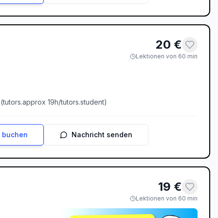
20
€
Lektionen von 60 min
 (
tutors.approx
19
h/
tutors.student
)
n buchen
Nachricht senden
19
€
Lektionen von 60 min