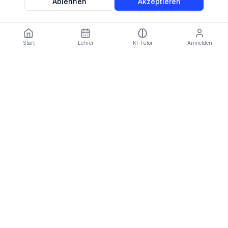
Ablehnen
Akzeptieren
Start
Lehrer
KI-Tutor
Anmelden
Language:
DE
Imparami
PARKER
Meistere Sprachen mit menschlichen Experten und KI-
Intelligenz
Plattform