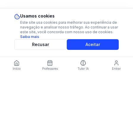
Usamos cookies
Este site usa cookies para melhorar sua experiência de
navegação e analisar nosso tráfego. Ao continuar a usar
este site, você concorda com nosso uso de cookies.
Instalar Imparami
Saiba mais
Instale o aplicativo para acesso rápido e uma melhor
Recusar
Aceitar
experiência.
Installer depuis Play Store
Mais tarde
Início
Professores
Tutor IA
Entrar
Language:
PT