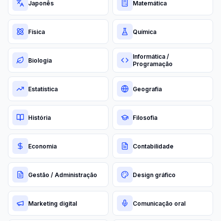
Japonês
Matemática
Física
Química
Informática /
Biologia
Programação
Estatística
Geografia
História
Filosofia
Economia
Contabilidade
Gestão / Administração
Design gráfico
Marketing digital
Comunicação oral