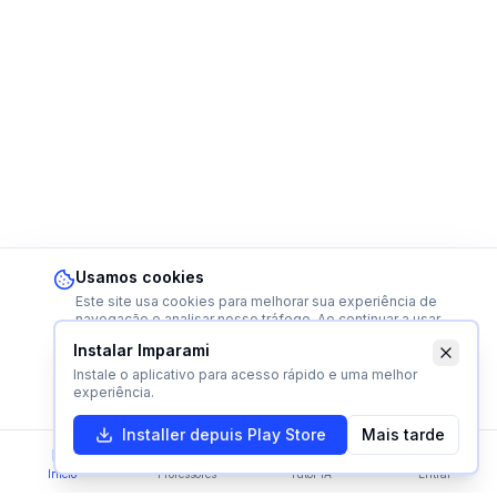
Usamos cookies
Este site usa cookies para melhorar sua experiência de
navegação e analisar nosso tráfego. Ao continuar a usar
este site, você concorda com nosso uso de cookies.
Instalar Imparami
Saiba mais
Instale o aplicativo para acesso rápido e uma melhor
Recusar
Aceitar
experiência.
Installer depuis Play Store
Mais tarde
Início
Professores
Tutor IA
Entrar