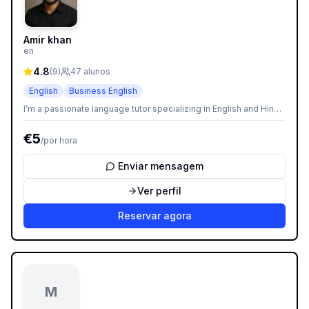
Amir khan
en
4.8
(
9
)
47
alunos
English
Business English
I’m a passionate language tutor specializing in English and Hindi.
With a warm and structured approach, I help learners of all levels
build confidence and fluency—whether for academic goals,
€
5
/
por hora
professional needs, or personal growth. My lessons are
interactive, tailored to each student’s pace, and designed to
make learning enjoyable and effective.
Enviar mensagem
Ver perfil
Reservar agora
M