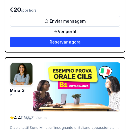
€
20
/
por hora
Enviar mensagem
Ver perfil
Reservar agora
Miria G
it
4.4
(
13
)
21
alunos
Ciao a tutti! Sono Miria, un'insegnante di italiano appassionata e