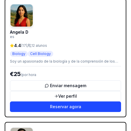
Angela D
es
4.4
(
17
)
12
alunos
Biology
Cell Biology
Soy un apasionado de la biología y de la comprensión de los
procesos que hacen posible la vida. Me encanta explicar
conceptos complejos de manera sencilla y práctica, ayudando a
€
25
/
por hora
cada estudiante a avanzar a su propio ritmo. Mi objetivo es que
aprendas biología de forma clara, útil y motivadora.
Enviar mensagem
Ver perfil
Reservar agora