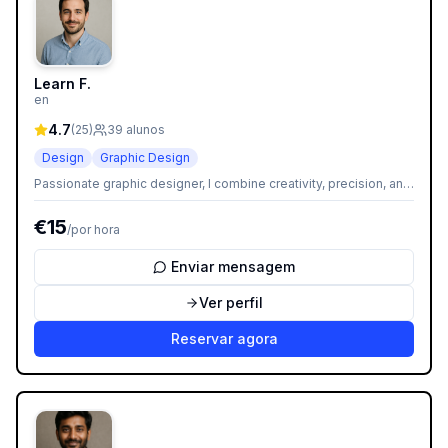
Learn F.
en
4.7
(
25
)
39
alunos
Design
Graphic Design
Passionate graphic designer, I combine creativity, precision, and
attention to detail to teach the fundamentals of visual design.
My teaching approach focuses on hands-on practice, critical
€
15
/
por hora
analysis, and the development of a personal style. I guide each
student in mastering essential tools (Photoshop, Illustrator,
Figma…) and understanding the aesthetic principles that make a
Enviar mensagem
real impact.
Ver perfil
Reservar agora