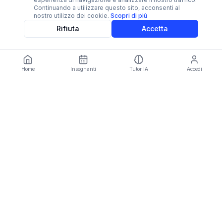
Continuando a utilizzare questo sito, acconsenti al
Installa Imparami
nostro utilizzo dei cookie.
Scopri di più
Installa l'app per un accesso rapido e un'esperienza
Rifiuta
Accetta
migliore.
Installer depuis Play Store
Più tardi
Home
Insegnanti
Tutor IA
Accedi
Language:
IT
Imparami
PARKER
Padroneggia le lingue con esperti umani e intelligenza IA