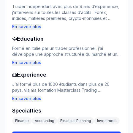
Trader indépendant avec plus de 9 ans d’expérience, 
j’interviens sur toutes les classes d’actifs : Forex, 
indices, matières premières, crypto-monnaies et 
options.

En savoir plus
Après un parcours marqué par les erreurs classiques 
(overtrading, mauvaise gestion du risque, manque de 
Education
discipline), j’ai construit une méthode solide, réaliste et 
centrée sur la compréhension du marché.

Formé en Italie par un trader professionnel, j’ai 
J’ai déjà formé plus de 1200 étudiants à travers le 
développé une approche structurée du marché et une 
monde, grâce à ma formation Masterclass Trading et à 
maîtrise approfondie des chandeliers japonais, des 
En savoir plus
mes cours en ligne.

zones de prix et des stratégies multi‑actifs.

Mon enseignement repose sur le Price Action, la 
Mon apprentissage s’est construit sur des centaines 
Experience
gestion du risque et une discipline mentale forte.
d’heures d’analyse, de backtesting et d’étude du 
comportement du prix.

J’ai formé plus de 1000 étudiants dans plus de 20 
Je me spécialise dans :

pays, via ma formation Masterclass Trading 
(www.masterclasstrading.fr) et mes cours en ligne.

En savoir plus
Price Action avancé

J’accompagne des traders débutants et intermédiaires 
dans leur progression grâce à une pédagogie claire, 
Specialties
Lecture des chandeliers

structurée et orientée résultats.

Je les aide à :

Finance
Accounting
Financial Planning
Investment
Gestion du capital

comprendre le marché avec une méthode simple et 