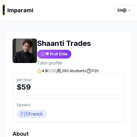
Imparami
EN
PARKER
Shaanti Trades
💜 Prof Elite
Tutor profile
4.8
(
225
)
390
étudiants
112
h
per hour
$
59
Speaks
🇫🇷
French
About