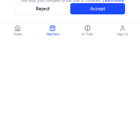
this site, you consent to our use of cookies.
Learn more
Reject
Accept
Home
Teachers
AI Tutor
Sign In
Language:
EN
Imparami
PARKER
Learn languages, subjects & skills worldwide
Platform