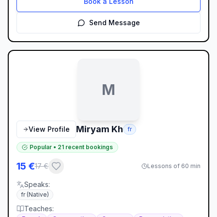
Book a Lesson
Send Message
M
Miryam Kh
View Profile
fr
Popular
•
21
recent bookings
15
€
17
€
Lessons of 60 min
Speaks
:
fr
(Native)
Teaches
: