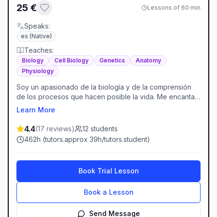
25
€
Lessons of 60 min
Speaks
:
es
(Native)
Teaches
:
Biology
Cell Biology
Genetics
Anatomy
Physiology
Soy un apasionado de la biología y de la comprensión
de los procesos que hacen posible la vida. Me encanta
explicar conceptos complejos de manera sencilla y
Learn More
práctica, ayudando a cada estudiante a avanzar a su
propio ritmo. Mi objetivo es que aprendas biología de
4.4
(
17
reviews
)
12
students
forma clara, útil y motivadora.
462
h (
tutors.approx
39
h/
tutors.student
)
Book Trial Lesson
Book a Lesson
Send Message