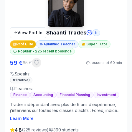
Shaanti Trades
View Profile
fr
Prof Elite
Qualified Teacher
Super Tutor
Popular
•
225
recent bookings
59
€
65
€
Lessons of 60 min
Speaks
:
fr
(Native)
Teaches
:
Finance
Accounting
Financial Planning
Investment
Trader indépendant avec plus de 9 ans d’expérience,
j’interviens sur toutes les classes d’actifs : Forex, indices,
matières premières, crypto-monnaies et options. Après
Learn More
un parcours marqué par les erreurs classiques
(overtrading, mauvaise gestion du risque, manque de
4.8
(
225
reviews
)
390
students