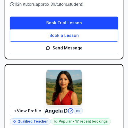
discipline), j’ai construit une méthode solide, réaliste et
112
h (
tutors.approx
3
h/
tutors.student
)
centrée sur la compréhension du marché. J’ai déjà formé
plus de 1200 étudiants à travers le monde, grâce à ma
formation Masterclass Trading et à mes cours en ligne.
Book Trial Lesson
Mon enseignement repose sur le Price Action, la gestion
du risque et une discipline mentale forte.
Book a Lesson
Send Message
Angela D
View Profile
es
Qualified Teacher
Popular
•
17
recent bookings