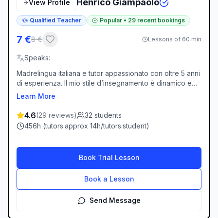
Henrico Giampaolo
View Profile
Qualified Teacher
Popular
•
29
recent bookings
7
€
8
€
Lessons of 60 min
Speaks
:
Madrelingua italiana e tutor appassionato con oltre 5 anni
di esperienza. Il mio stile d’insegnamento è dinamico e
centrato sullo studente, con un focus sulla
Learn More
conversazione pratica, gli aspetti culturali e lo sviluppo
della fiducia in sé fin dalla prima lezione. Che tu sia un
4.6
(
29
reviews
)
32
students
principiante assoluto, ti stia preparando per un viaggio o
456
h (
tutors.approx
14
h/
tutors.student
)
punti alla fluidità, personalizzo ogni lezione per rendere
l’apprendimento dell’italiano efficace, coinvolgente e
piacevole. Parliamo italiano!
Book Trial Lesson
Book a Lesson
Send Message