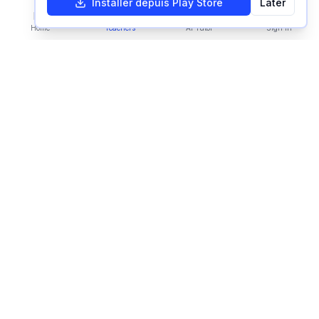
Installer depuis Play Store
Later
Home
Teachers
AI Tutor
Sign In
Language:
EN
Imparami
PARKER
Learn languages, subjects & skills worldwide
Platform
Find Tutors
Become a Tutor
How It Works