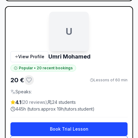
U
Umri Mohamed
View Profile
Popular
•
20
recent bookings
20
€
Lessons of 60 min
Speaks
:
4.1
(
20
reviews
)
24
students
445
h (
tutors.approx
19
h/
tutors.student
)
Book Trial Lesson