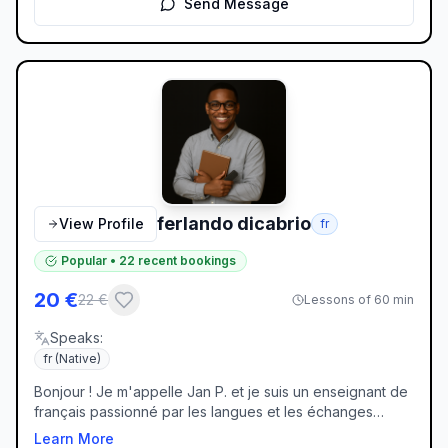
Send Message
ferlando dicabrio
View Profile
fr
Popular
•
22
recent bookings
20
€
22
€
Lessons of 60 min
Speaks
:
fr
(Native)
Bonjour ! Je m'appelle Jan P. et je suis un enseignant de
français passionné par les langues et les échanges
culturels. Mon approche de l'enseignement est centrée
Learn More