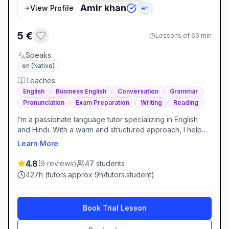
Amir khan
View Profile
en
5
€
Lessons of 60 min
Speaks
:
en
(Native)
Teaches
:
English
Business English
Conversation
Grammar
Pronunciation
Exam Preparation
Writing
Reading
I’m a passionate language tutor specializing in English
and Hindi. With a warm and structured approach, I help
learners of all levels build confidence and fluency—
Learn More
whether for academic goals, professional needs, or
personal growth. My lessons are interactive, tailored to
4.8
(
9
reviews
)
47
students
each student’s pace, and designed to make learning
427
h (
tutors.approx
9
h/
tutors.student
)
enjoyable and effective.
Book Trial Lesson