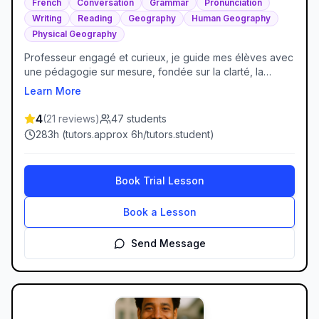
French
Conversation
Grammar
Pronunciation
Writing
Reading
Geography
Human Geography
Physical Geography
Professeur engagé et curieux, je guide mes élèves avec
une pédagogie sur mesure, fondée sur la clarté, la
pratique et la confiance. Mon approche s’adapte aux
Learn More
besoins spécifiques de chacun, que ce soit en français,
en design graphique ou en mathématiques. J’aime
4
(
21
reviews
)
47
students
transformer les difficultés en leviers d’apprentissage, en
283
h (
tutors.approx
6
h/
tutors.student
)
proposant des outils concrets et des exemples visuels.
Mon objectif : rendre chaque notion accessible, utile et
motivante, pour que l’élève progresse avec autonomie
Book Trial Lesson
et plaisir.
Book a Lesson
Send Message