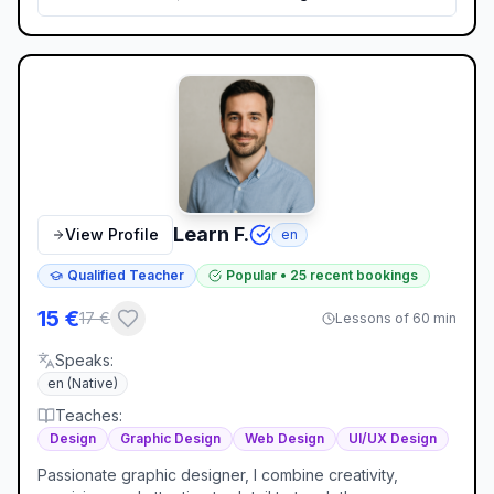
Learn F.
View Profile
en
Qualified Teacher
Popular
•
25
recent bookings
15
€
17
€
Lessons of 60 min
Speaks
:
en
(Native)
Teaches
:
Design
Graphic Design
Web Design
UI/UX Design
Passionate graphic designer, I combine creativity,