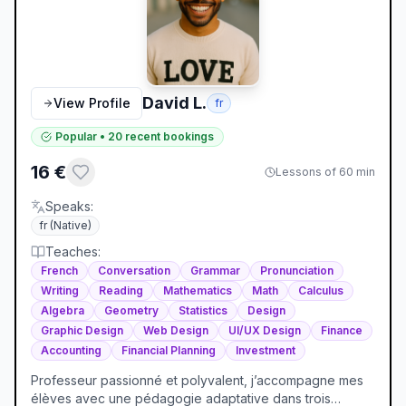
David L.
View Profile
fr
Popular
•
20
recent bookings
16
€
Lessons of 60 min
Speaks
:
fr
(Native)
Teaches
:
French
Conversation
Grammar
Pronunciation
Writing
Reading
Mathematics
Math
Calculus
Algebra
Geometry
Statistics
Design
Graphic Design
Web Design
UI/UX Design
Finance
Accounting
Financial Planning
Investment
Professeur passionné et polyvalent, j’accompagne mes
élèves avec une pédagogie adaptative dans trois