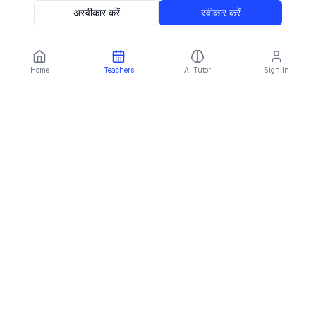
अस्वीकार करें
स्वीकार करें
Home
Teachers
AI Tutor
Sign In
Language:
HI
Imparami
PARKER
मानव विशेषज्ञों और AI बुद्धिमत्ता के साथ भाषाओं में महारत हासिल करें
प्लेटफ़ॉर्म