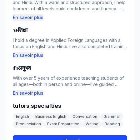
and Hindi. With a warm and structured approach, I help 
learners of all levels build confidence and fluency—
whether for academic goals, professional needs, or 
En savoir plus
personal growth. My lessons are interactive, tailored to 
each student’s pace, and designed to make learning 
शिक्षा
enjoyable and effective.
I hold a degree in Applied Foreign Languages with a 
focus on English and Hindi. I’ve also completed training 
in online teaching and modern pedagogy, allowing me 
En savoir plus
to deliver engaging and results-driven lessons in both 
languages.
अनुभव
With over 5 years of experience teaching students of 
all ages—both in person and online—I’ve guided 
learners through exam preparation (TOEFL, IELTS), 
En savoir plus
supported professionals in improving workplace 
communication, and introduced beginners to the 
tutors.specialties
beauty of Hindi. My teaching style emphasizes 
speaking practice, cultural understanding, and steady 
English
Business English
Conversation
Grammar
progress.
Pronunciation
Exam Preparation
Writing
Reading